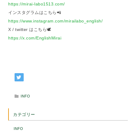
https://mirai-labo1513.com/
インスタグラムはこちら
📲
https://www.instagram.com/mirailabo_english/
X / twitter はこちら🕊️
https://x.com/EnglishMirai
INFO
カテゴリー
INFO