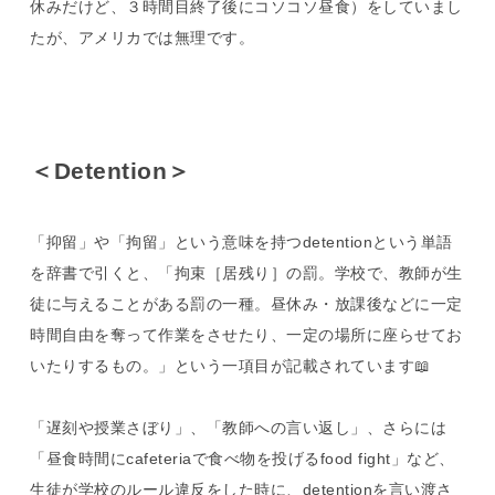
休みだけど、３時間目終了後にコソコソ昼食）をしていまし
たが、アメリカでは無理です。
＜Detention＞
「抑留」や「拘留」という意味を持つdetentionという単語
を辞書で引くと、「拘束［居残り］の罰。学校で、教師が生
徒に与えることがある罰の一種。昼休み・放課後などに一定
時間自由を奪って作業をさせたり、一定の場所に座らせてお
いたりするもの。」という一項目が記載されています📖
「遅刻や授業さぼり」、「教師への言い返し」、さらには
「昼食時間にcafeteriaで食べ物を投げるfood fight」など、
生徒が学校のルール違反をした時に、detentionを言い渡さ