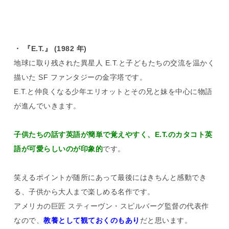
・ 『E.T.』 (1982 年)
地球に取り残された異星人 E.T.と子どもたちの交流を温かく
描いた SF ファンタジーの金字塔です。
E.T.と仲良くなる少年エリオットとその兄と妹を中心に物語
が進んでいきます。
子供たちの話す英語が簡単で覚えやすく、E.T.のカタコト英
語が可愛らしいのが印象的
です。
笑えるポイントが随所にあって最後にはきちんと感動でき
る、子供から大人まで楽しめる名作です。
アメリカの巨匠 スティーヴン・スピルバーグ監督の代表作
なので、
教養として観ておくのもあり
だと思います。