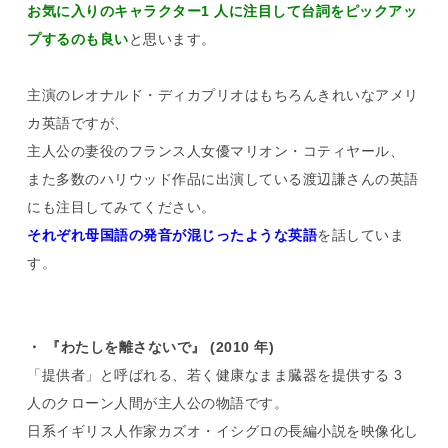
お気に入りのキャラクター1 人に注目して台詞をピックアッ
プするのも良い
と思います。
主演のレオナルド・ディカプリオはもちろんきれいなアメリ
カ英語ですが、
主人公の妻役のフランス人女優マリオン・コティヤール、
また多数のハリウッド作品に出演している渡辺謙さんの英語
にも注目してみてください。
それぞれ母国語の発音が混じったような英語
を話していま
す。
・ 『わたしを離さないで』 (2010 年)
「提供者」と呼ばれる、若く健康なまま臓器を提供する 3
人のクローン人間が主人公の物語です。
日系イギリス人作家カズオ・イシグロの長編小説を映像化し