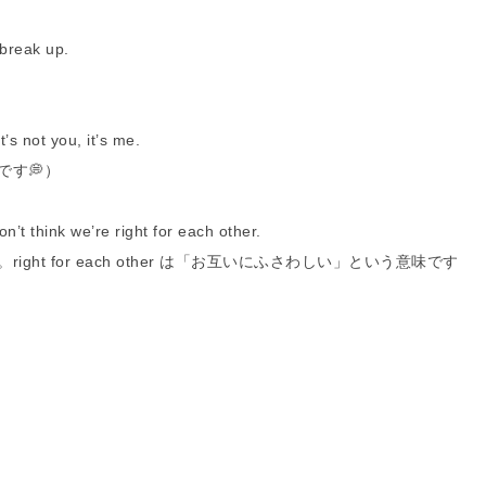
eak up.
you, it’s me.
す💭）
k we’re right for each other.
t for each other は「お互いにふさわしい」という意味です