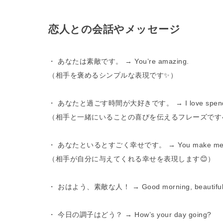
恋人との会話やメッセージ
・ あなたは素敵です。 → You’re amazing.
（相手を褒めるシンプルな表現です✨）
・ あなたと過ごす時間が大好きです。 → I love spending 
（相手と一緒にいることの喜びを伝えるフレーズです
・ あなたといるとすごく幸せです。 → You make me so
（相手が自分に与えてくれる幸せを表現します😊）
・ おはよう、素敵な人！ → Good morning, beautiful
・ 今日の調子はどう？ → How’s your day going?