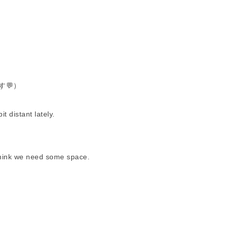
💬）
stant lately.
e need some space.