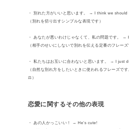
・ 別れた方がいいと思います。 → I think we should br
（別れを切り出すシンプルな表現です）
・ あなたが悪いわけじゃなくて、私の問題です。 → It’s not 
（相手のせいにしないで別れを伝える定番のフレーズで
・ 私たちはお互いに合わないと思います。 → I just don’t thin
（自然な別れ方をしたいときに使われるフレーズです。righ
⚖️）
恋愛に関するその他の表現
・ あの人かっこいい！ → He’s cute!