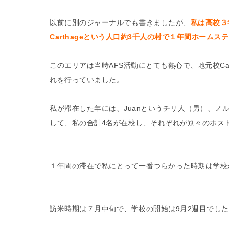
以前に別のジャーナルでも書きましたが、
私は高校３
Carthageという人口約3千人の村で１年間ホームス
このエリアは当時AFS活動にとても熱心で、地元校Carthage
れを行っていました。
私が滞在した年には、Juanというチリ人（男）、ノルウ
して、私の合計4名が在校し、それぞれが別々のホスト
１年間の滞在で私にとって一番つらかった時期は学校
訪米時期は７月中旬で、学校の開始は9月2週目でし